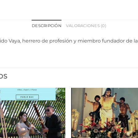
DESCRIPCIÓN
VALORACIONES (0)
do Vaya, herrero de profesión y miembro fundador de la
OS
Añadir
Aña
a la
a l
lista de
lista
deseos
des