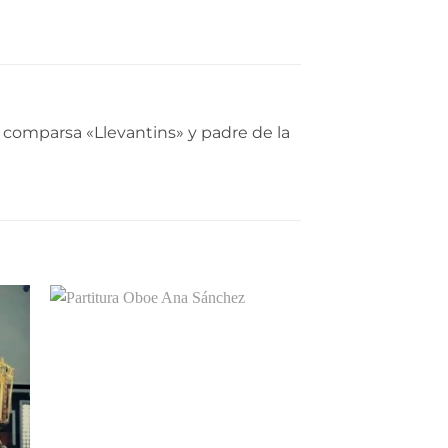
 comparsa «Llevantins» y padre de la
dir
Añadir
a
a la
 de
lista de
eos
deseos