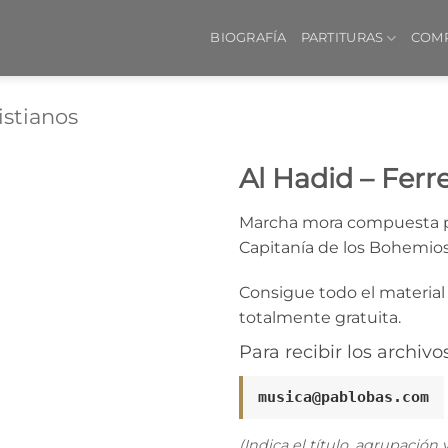
BIOGRAFÍA
PARTITURAS
COM
istianos
Al Hadid – Ferre
Añadir
Marcha mora compuesta p
a la
Capitanía de los Bohemios 
lista
de
deseos
Consigue todo el material 
totalmente gratuita.
Para recibir los archivo
musica@pablobas.com
(Indica el título, agrupación 