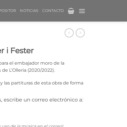
POSITOR
NOTICIAS
CONTACTO
r i Fester
ara el embajador moro de la
de L’Olleria (2020/2022).
y las partituras de esta obra de forma
s, escribe un correo electrónico a:
y uso de la música en el correo).