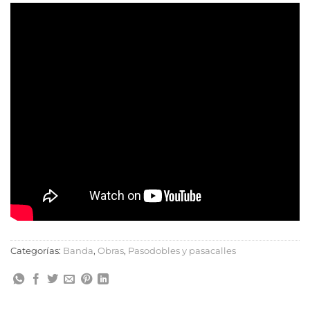
Categorías:
Banda
,
Obras
,
Pasodobles y pasacalles