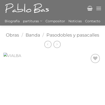
Saltar
al
contenido
Biografía
partituras
Compositor
Noticias
Contacto
Obras
/
Banda
/
Pasodobles y pasacalles
Añadir
a la
lista
de
deseos