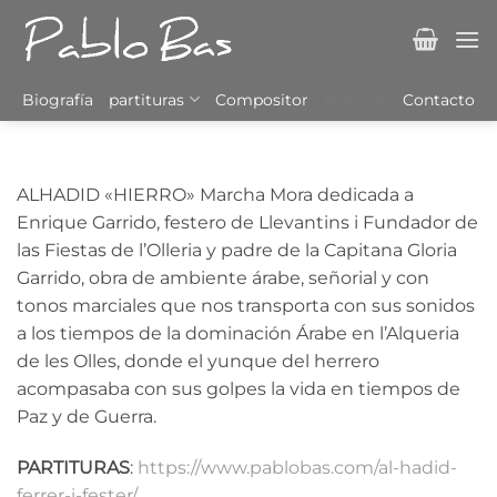
Saltar
al
contenido
Biografía
partituras
Compositor
Noticias
Contacto
ALHADID «HIERRO» Marcha Mora dedicada a
Enrique Garrido, festero de Llevantins i Fundador de
las Fiestas de l’Olleria y padre de la Capitana Gloria
Garrido, obra de ambiente árabe, señorial y con
tonos marciales que nos transporta con sus sonidos
a los tiempos de la dominación Árabe en l’Alqueria
de les Olles, donde el yunque del herrero
acompasaba con sus golpes la vida en tiempos de
Paz y de Guerra.
PARTITURAS
:
https://www.pablobas.com/al-hadid-
ferrer-i-fester/