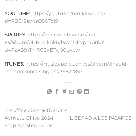
YOUTUBE
:
https://youtu.be/6rrrlkXwoms?
si=RBOI9swtsOSSTdi9
SPOTIFY
:
https://open.spotify.com/intl-
es/album/0HRLMkSk6dewI1OFVpmG8b?
si=RzAB9YfmRG2XBTvj00qvow
ITUNES
:
https://music.apple.com/es/album/alhadid-
marcha-mora-single/1736827857
ms office 2024 activator ✓
Activate Office 2024
LIBERAD A LOS PÁJAROS
Step-by-Step Guide