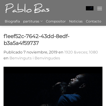
Saltar
al
contenido
Biografía
partituras
Compositor
Noticias
Contacto
f1eef52c-7642-43dd-8edf-
b3a5a4f59737
Publicado
7 noviembre, 2019
en
1920 &veces; 1080
en
Benvinguts i Benvingudes