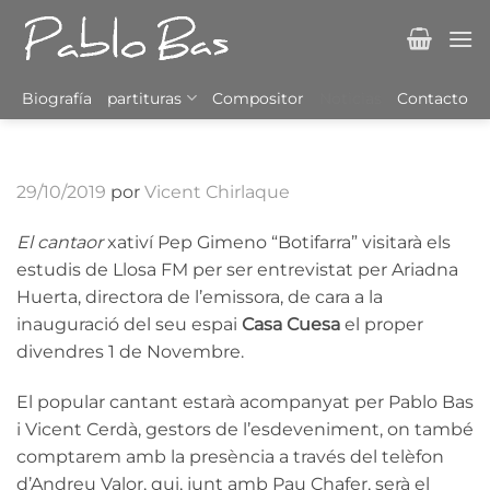
Saltar
al
contenido
Biografía
partituras
Compositor
Noticias
Contacto
29/10/2019
por
Vicent Chirlaque
El cantaor
xativí Pep Gimeno “Botifarra” visitarà els
estudis de Llosa FM per ser entrevistat per Ariadna
Huerta, directora de l’emissora, de cara a la
inauguració del seu espai
Casa Cuesa
el proper
divendres 1 de Novembre.
El popular cantant estarà acompanyat per Pablo Bas
i Vicent Cerdà, gestors de l’esdeveniment, on també
comptarem amb la presència a través del telèfon
d’Andreu Valor, qui, junt amb Pau Chafer, serà el