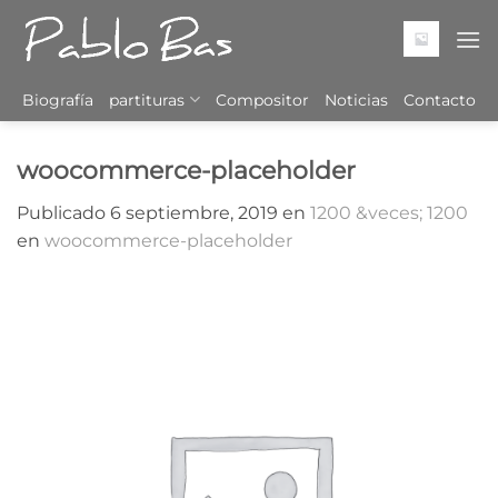
Saltar
al
contenido
Biografía
partituras
Compositor
Noticias
Contacto
woocommerce-placeholder
Publicado
6 septiembre, 2019
en
1200 &veces; 1200
en
woocommerce-placeholder