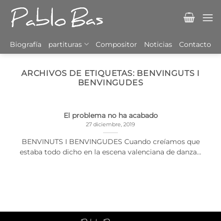
Saltar
al
contenido
Biografía
partituras
Compositor
Noticias
Contacto
ARCHIVOS DE ETIQUETAS:
BENVINGUTS I
BENVINGUDES
El problema no ha acabado
27 diciembre, 2019
BENVINUTS I BENVINGUDES Cuando creíamos que
estaba todo dicho en la escena valenciana de danza...