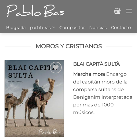
Saltar
al
contenido
Biografía
partituras
Compositor
Noticias
Contacto
MOROS Y CRISTIANOS
BLAI CAPITÀ SULTÀ
Marcha mora
Encargo
Añadir
del capitán moro de la
a la
comparsa sultans de
lista
de
Benigànim interpretada
deseos
por más de 1000
músicos.