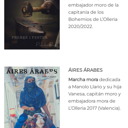
a la
embajador moro de la
lista
de
capitanía de los
deseos
Bohemios de L’Olleria
2020/2022.
ÁIRES ÁRABES
Marcha mora
dedicada
Añadir
a Manolo Llario y su hija
a la
Vanesa, capitán moro y
lista
de
embajadora mora de
deseos
L’Olleria 2017 (Valencia).