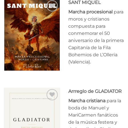
SANT MIQUEL
Marcha procesional
para
Añadir
moros y cristianos
a la
compuesta para
lista
de
conmemorar el 50
deseos
aniversario de la primera
Capitanía de la Fila
Bohemios de L’Olleria
(Valencia).
Arrreglo de GLADIATOR
Marcha cristiana
para la
Añadir
boda de Manuel y
a la
MariCarmen fanáticos
lista
de
de la música festera y
deseos