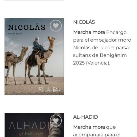
NICOLÁS
Marcha mora
Encargo
Añadir
para el embajador moro
a la
Nicolás de la comparsa
lista
de
sultans de Benigànim
deseos
2025 (Valencia).
AL-HADID
Marcha mora
que
Añadir
acompañará para el