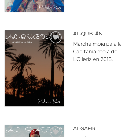
AL-QUBTÁN
Marcha mora
para la
Añadir
Capitanía mora de
a la
L’Olleria en 2018.
lista
de
deseos
AL-SAFIR