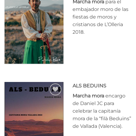
Marcha mora
para el
Añadir
embajador moro de las
a la
fiestas de moros y
lista
de
cristianos de L’Olleria
deseos
2018.
ALS BEDUINS
Marcha mora
encargo
Añadir
de Daniel JC para
a la
celebrar la capitanía
lista
de
mora de la “filà Beduins”
deseos
de Vallada (Valencia).