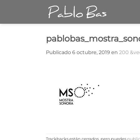
Saltar
al
contenido
pablobas_mostra_son
Publicado
6 octubre, 2019
en
200 &ve
Trackbacks están cerrados, pero puedes
publi