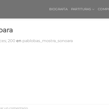
BIOGRAFÍA
PARTITURAS
COMP
oara
ces; 200
en
pablobas_mostra_sonoara
car un comentario
.