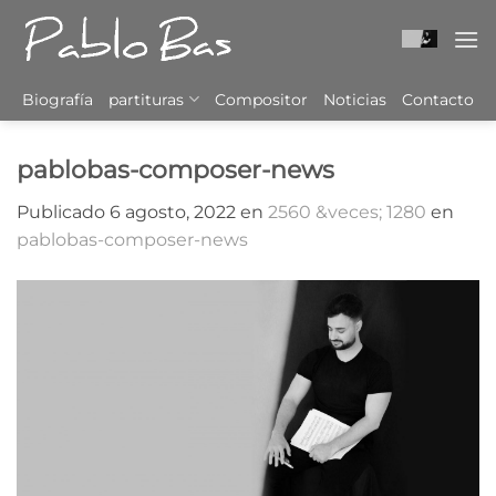
Saltar
al
contenido
Biografía
partituras
Compositor
Noticias
Contacto
pablobas-composer-news
Publicado
6 agosto, 2022
en
2560 &veces; 1280
en
pablobas-composer-news