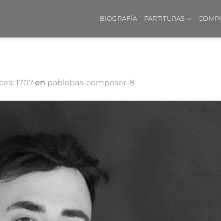
BIOGRAFÍA
PARTITURAS
COMP
ces; 1707
en
pablobas-composer-8