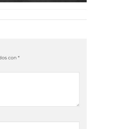
ados con
*