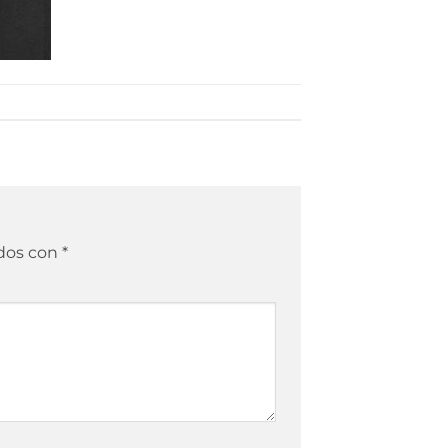
ados con
*