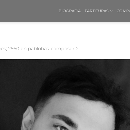
BIOGRAFÍA
PARTITURAS
COMP
ces; 2560
en
pablobas-composer-2