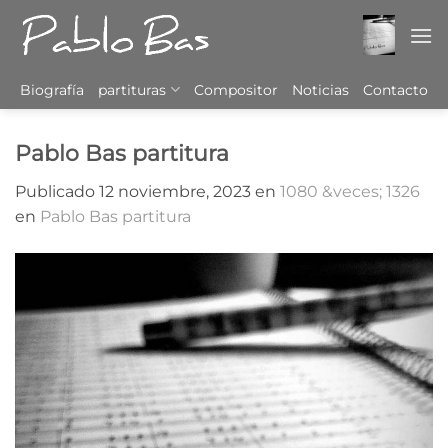
Saltar
al
contenido
Biografía
partituras
Compositor
Noticias
Contacto
Pablo Bas partitura
Publicado
12 noviembre, 2023
en
1080 &veces; 1326
en
Pablo Bas partitura