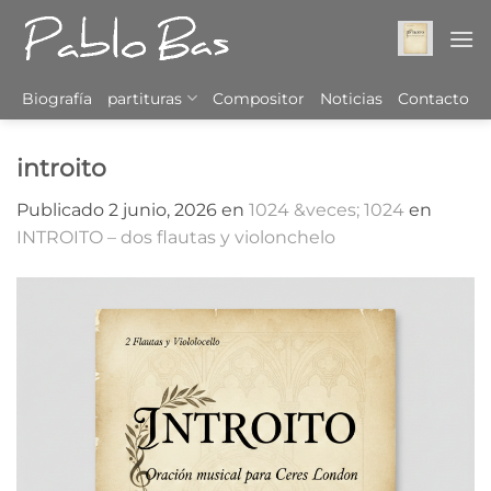
Saltar
al
contenido
Biografía
partituras
Compositor
Noticias
Contacto
introito
Publicado
2 junio, 2026
en
1024 &veces; 1024
en
INTROITO – dos flautas y violonchelo