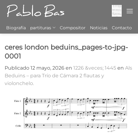
Saltar
al
contenido
Biografía
partituras
Compositor
Noticias
Contacto
ceres london beduins_pages-to-jpg-
0001
Publicado
12 mayo, 2026
en
1226 &veces; 1445
en
Als
Beduins – para Trío de Cámara 2 flautas y
violonchelo.