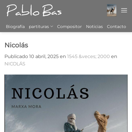
Saltar
al
contenido
Biografía
partituras
Compositor
Noticias
Contacto
Nicolás
Publicado
10 abril, 2025
en
1545 &veces; 2000
en
NICOLÁS