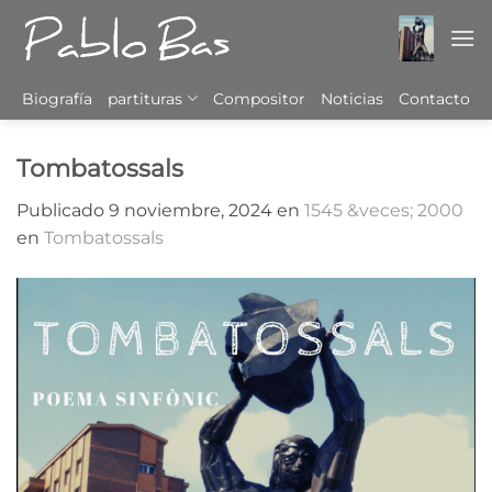
Saltar
al
contenido
Biografía
partituras
Compositor
Noticias
Contacto
Tombatossals
Publicado
9 noviembre, 2024
en
1545 &veces; 2000
en
Tombatossals