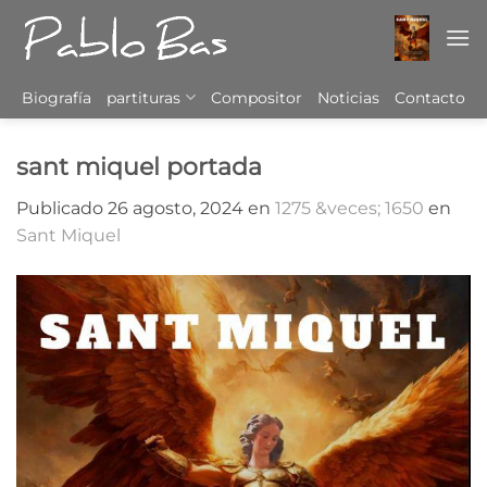
Saltar
al
contenido
Biografía
partituras
Compositor
Noticias
Contacto
sant miquel portada
Publicado
26 agosto, 2024
en
1275 &veces; 1650
en
Sant Miquel