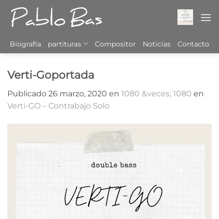
Saltar
al
contenido
Biografía
partituras
Compositor
Noticias
Contacto
Verti-Goportada
Publicado
26 marzo, 2020
en
1080 &veces; 1080
en
Verti-GO – Contrabajo Solo