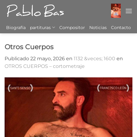
Saltar
al
contenido
Biografía
partituras
Compositor
Noticias
Contacto
Otros Cuerpos
Publicado
22 mayo, 2026
en
1132 &veces; 1600
en
OTROS CUERPOS – cortometraje