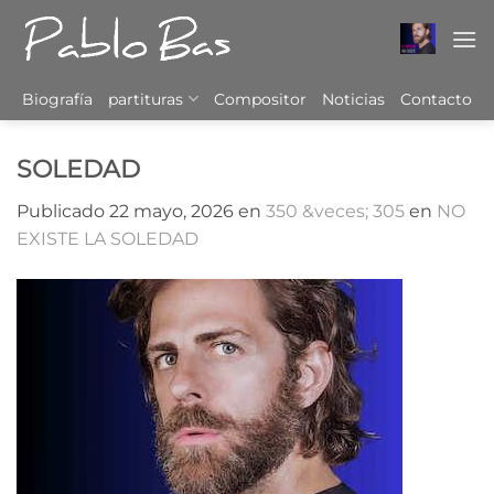
Saltar
al
contenido
Biografía
partituras
Compositor
Noticias
Contacto
SOLEDAD
Publicado
22 mayo, 2026
en
350 &veces; 305
en
NO
EXISTE LA SOLEDAD