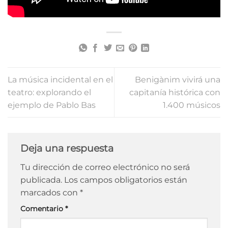
La música incidental en el
Benigànim vivirá una
teatro: explorando el
capitanía histórica con
ejemplo de Pablo Bas
1.400 músicos
Deja una respuesta
Tu dirección de correo electrónico no será
publicada.
Los campos obligatorios están
marcados con
*
Comentario
*