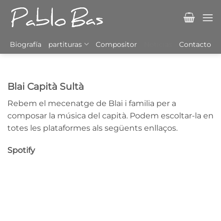
Saltar
al
contenido
Biografía
partituras
Compositor
Noticias
Contacto
Blai Capità Sultà
Rebem el mecenatge de Blai i familia per a
composar la música del capità. Podem escoltar-la en
totes les plataformes als següents enllaços.
Spotify