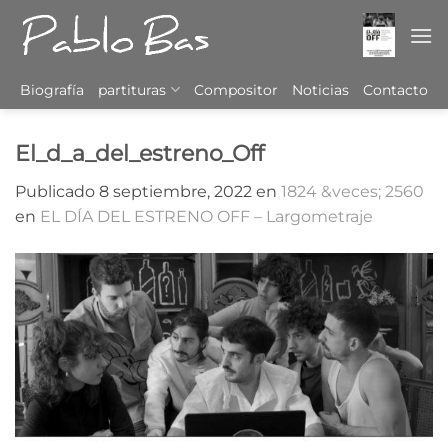
Saltar
al
contenido
Biografía
partituras
Compositor
Noticias
Contacto
El_d_a_del_estreno_Off
Publicado
8 septiembre, 2022
en
1824 &veces; 2560
en
EL DÍA DEL ESTRENO OFF – Largometraje