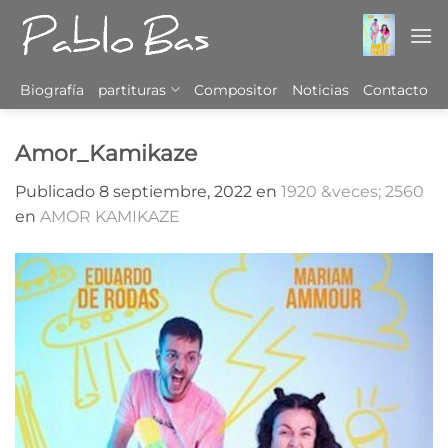
Saltar
al
contenido
Biografía
partituras
Compositor
Noticias
Contacto
Amor_Kamikaze
Publicado
8 septiembre, 2022
en
1920 &veces; 2560
en
AMOR KAMIKAZE