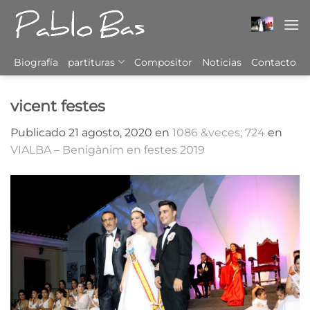
Saltar
al
contenido
Biografía
partituras
Compositor
Noticias
Contacto
vicent festes
Publicado
21 agosto, 2020
en
1086 &veces; 724
en
VIALBA – Benigànim en festes 2019