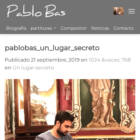
Saltar
al
contenido
Biografía
partituras
Compositor
Noticias
Contacto
pablobas_un_lugar_secreto
Publicado
21 septiembre, 2019
en
1024 &veces; 768
en
Un lugar secreto