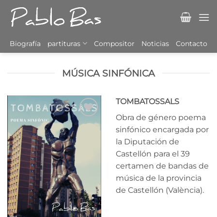
Saltar
al
contenido
Biografía
partituras
Compositor
Noticias
Contacto
MÚSICA SINFÓNICA
TOMBATOSSALS
Obra de género poema
Añadir
sinfónico encargada por
a la
la Diputación de
lista
de
Castellón para el 39
deseos
certamen de bandas de
música de la provincia
de Castellón (València).