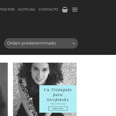
POSITOR
NOTICIAS
CONTACTO
dir
Añadir
a
a la
 de
lista de
eos
deseos