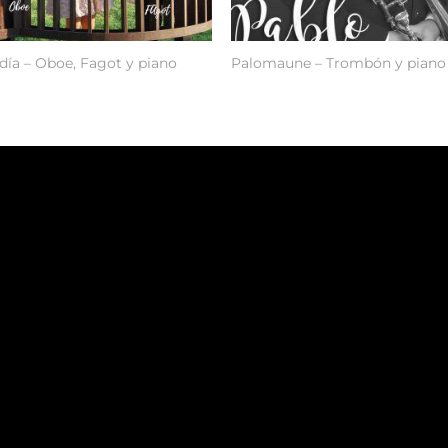
día – Oboe, Fagot y piano
Palomaune – Trombón y piano