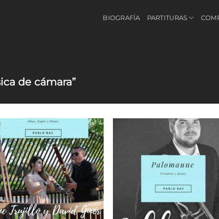
BIOGRAFÍA
PARTITURAS
COM
ica de cámara”
Añadir
Aña
a la
a l
lista de
lista
deseos
des