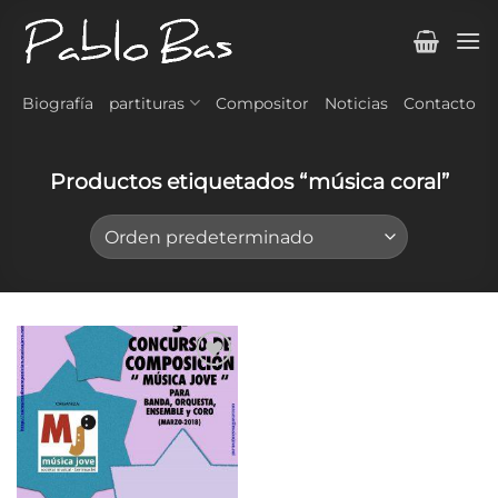
Saltar
al
contenido
Biografía
partituras
Compositor
Noticias
Contacto
Productos etiquetados “música coral”
Añadir
a la
lista de
deseos